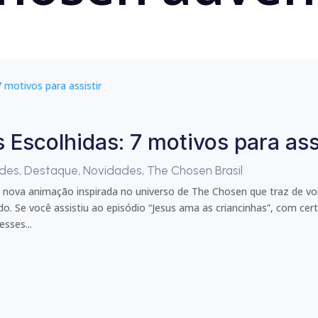
 Escolhidas: 7 motivos para ass
ades
,
Destaque
,
Novidades
,
The Chosen Brasil
a nova animação inspirada no universo de The Chosen que traz de vo
cado. Se você assistiu ao episódio “Jesus ama as criancinhas”, com c
sses...