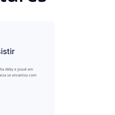
istir
lta Abby e Josué em
erteza se encantou com