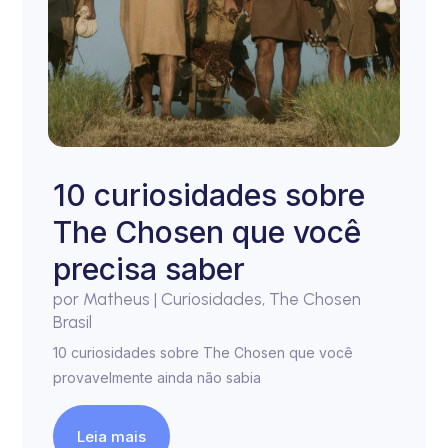
10 curiosidades sobre
The Chosen que você
precisa saber
por
Matheus
|
Curiosidades
,
The Chosen
Brasil
10 curiosidades sobre The Chosen que você
provavelmente ainda não sabia
Leia mais