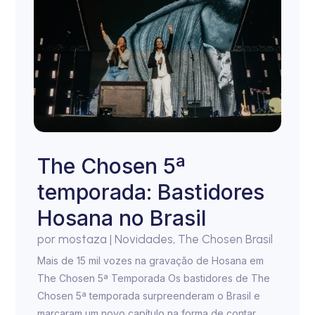
The Chosen 5ª
temporada: Bastidores
Hosana no Brasil
por
mostaza
|
Novidades
,
The Chosen Brasil
Mais de 15 mil vozes na gravação de Hosana em
The Chosen 5ª Temporada Os bastidores de The
Chosen 5ª temporada surpreenderam o Brasil e
marcaram um novo capítulo na forma de contar