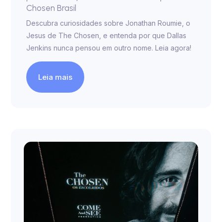
Chosen Brasil
Descubra curiosidades sobre Jonathan Roumie, o
Jesus de The Chosen, e entenda por que Dallas
Jenkins nunca pensou em outro nome. Leia agora!
Leia mais