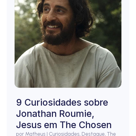
9 Curiosidades sobre
Jonathan Roumie,
Jesus em The Chosen
por
Matheus
|
Curiosidades
,
Destaque
,
The